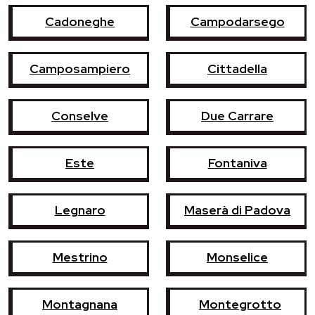
Cadoneghe
Campodarsego
Camposampiero
Cittadella
Conselve
Due Carrare
Este
Fontaniva
Legnaro
Maserà di Padova
Mestrino
Monselice
Montagnana
Montegrotto