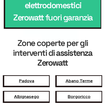
elettrodomestici
Zerowatt
fuori garanzia
Zone coperte per gli
interventi di
assistenza
Zerowatt
Padova
Abano Terme
Albignasego
Borgoricco