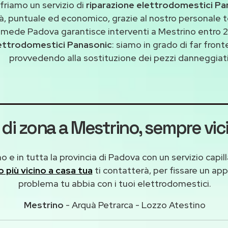
friamo un servizio di
riparazione elettrodomestici Pa
tà, puntuale ed economico, grazie al nostro personale t
imede Padova garantisce interventi a Mestrino entro 2
ettrodomestici Panasonic
: siamo in grado di far front
provvedendo alla sostituzione dei pezzi danneggiati 
 di zona a Mestrino
, sempre vic
 e in tutta la provincia di Padova con un servizio capi
co più vicino a casa tua
ti contatterà, per fissare un ap
problema tu abbia con i tuoi elettrodomestici.
Mestrino
- Arquà Petrarca - Lozzo Atestino