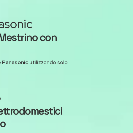
nasonic
 Mestrino con
o Panasonic
utilizzando solo
o
ettrodomestici
io