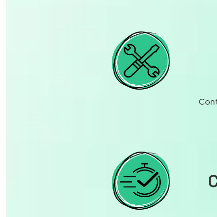
Cont
C