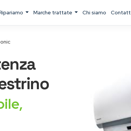
ripariamo
marche trattate
chi siamo
contatt
onic
tenza
strino
ile,