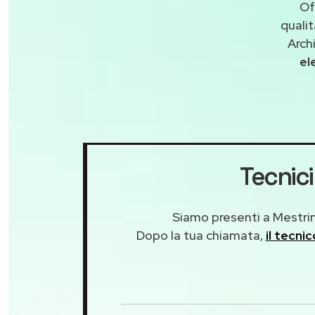
Of
quali
Arch
el
Tecnici
Siamo presenti a Mestrino
Dopo la tua chiamata,
il tecni