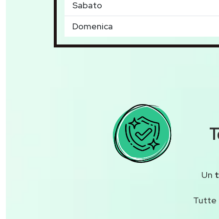
Sabato
Domenica
T
Un
Tutte 