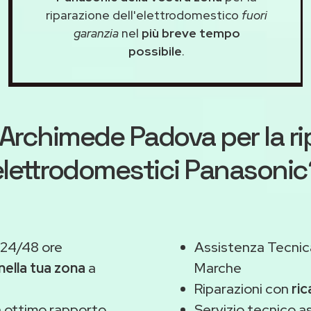
riparazione dell'elettrodomestico
fuori
garanzia
nel
più breve tempo
possibile
.
Archimede Padova
per la r
elettrodomestici Panasonic
 24/48 ore
Assistenza Tecnic
nella tua zona
a
Marche
Riparazioni con
ric
 ottimo rapporto
Servizio tecnico 