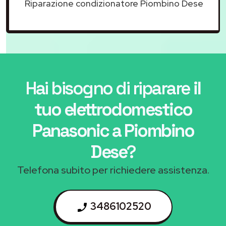
Riparazione condizionatore Piombino Dese
Hai bisogno di riparare
il
tuo elettrodomestico
Panasonic a Piombino
Dese
?
Telefona subito per richiedere assistenza.
3486102520