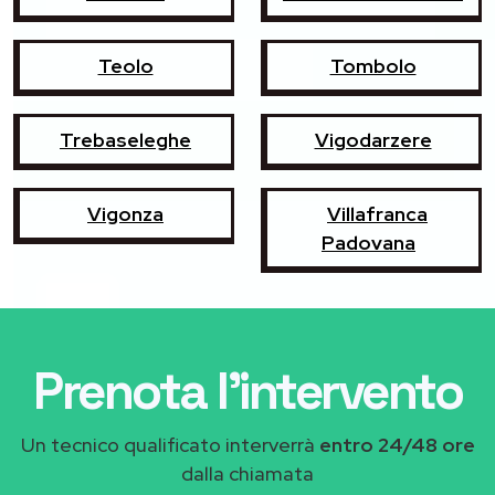
Teolo
Tombolo
Trebaseleghe
Vigodarzere
Vigonza
Villafranca
Padovana
Prenota l'intervento
Un tecnico qualificato interverrà
entro 24/48 ore
dalla chiamata