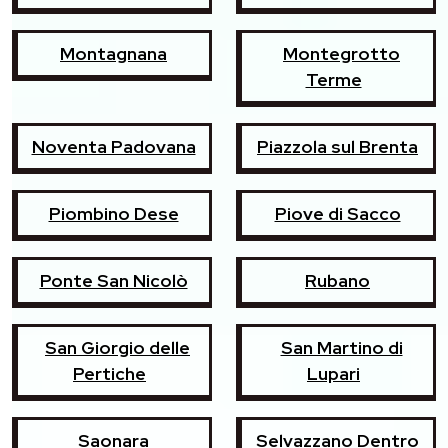
Montagnana
Montegrotto
Terme
Noventa Padovana
Piazzola sul Brenta
Piombino Dese
Piove di Sacco
Ponte San Nicolò
Rubano
San Giorgio delle
San Martino di
Pertiche
Lupari
Saonara
Selvazzano Dentro