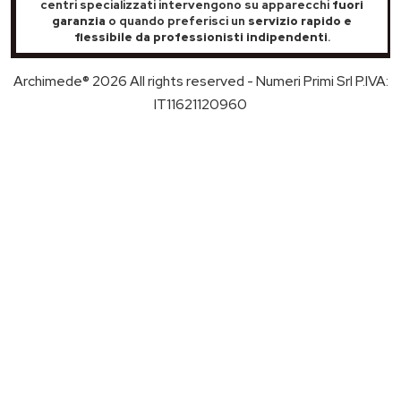
centri specializzati intervengono su apparecchi
fuori
garanzia
o quando preferisci un
servizio rapido e
flessibile da professionisti indipendenti
.
Archimede® 2026 All rights reserved - Numeri Primi Srl P.IVA:
IT11621120960