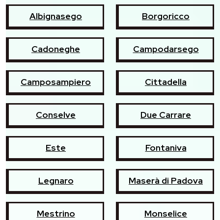
Albignasego
Borgoricco
Cadoneghe
Campodarsego
Camposampiero
Cittadella
Conselve
Due Carrare
Este
Fontaniva
Legnaro
Maserà di Padova
Mestrino
Monselice