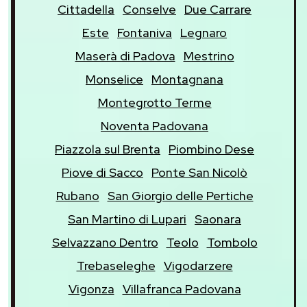
Cittadella
Conselve
Due Carrare
Este
Fontaniva
Legnaro
Maserà di Padova
Mestrino
Monselice
Montagnana
Montegrotto Terme
Noventa Padovana
Piazzola sul Brenta
Piombino Dese
Piove di Sacco
Ponte San Nicolò
Rubano
San Giorgio delle Pertiche
San Martino di Lupari
Saonara
Selvazzano Dentro
Teolo
Tombolo
Trebaseleghe
Vigodarzere
Vigonza
Villafranca Padovana