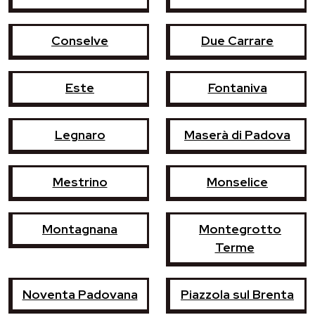
Conselve
Due Carrare
Este
Fontaniva
Legnaro
Maserà di Padova
Mestrino
Monselice
Montagnana
Montegrotto
Terme
Noventa Padovana
Piazzola sul Brenta