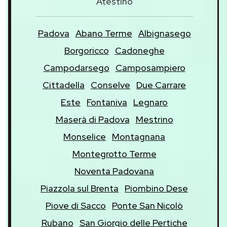
Atestino
Padova
Abano Terme
Albignasego
Borgoricco
Cadoneghe
Campodarsego
Camposampiero
Cittadella
Conselve
Due Carrare
Este
Fontaniva
Legnaro
Maserà di Padova
Mestrino
Monselice
Montagnana
Montegrotto Terme
Noventa Padovana
Piazzola sul Brenta
Piombino Dese
Piove di Sacco
Ponte San Nicolò
Rubano
San Giorgio delle Pertiche