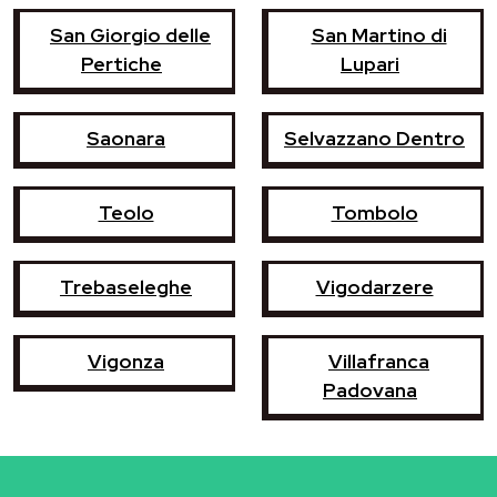
San Giorgio delle
San Martino di
Pertiche
Lupari
Saonara
Selvazzano Dentro
Teolo
Tombolo
Trebaseleghe
Vigodarzere
Vigonza
Villafranca
Padovana