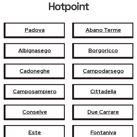
Hotpoint
Padova
Abano Terme
Albignasego
Borgoricco
Cadoneghe
Campodarsego
Camposampiero
Cittadella
Conselve
Due Carrare
Este
Fontaniva