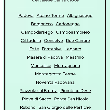
Padova
Abano Terme
Albignasego
Borgoricco
Cadoneghe
Campodarsego
Camposampiero
Cittadella
Conselve
Due Carrare
Este
Fontaniva
Legnaro
Maserà di Padova
Mestrino
Monselice
Montagnana
Montegrotto Terme
Noventa Padovana
Piazzola sul Brenta
Piombino Dese
Piove di Sacco
Ponte San Nicolò
Rubano
San Giorgio delle Pertiche