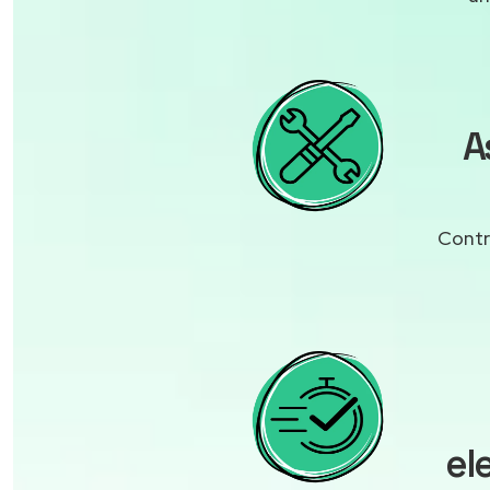
A
Contr
el