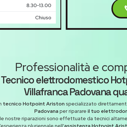
8.30-13.00
Chiuso
Professionalità e co
Tecnico elettrodomestico Hot
Villafranca Padovana qua
n
tecnico Hotpoint Ariston
specializzato direttament
Padovana
per riparare
il tuo elettrod
le nostre riparazioni sono effettuate da tecnici altam
’esperienza pluriennale nell'
assistenza Hotpoint Aris