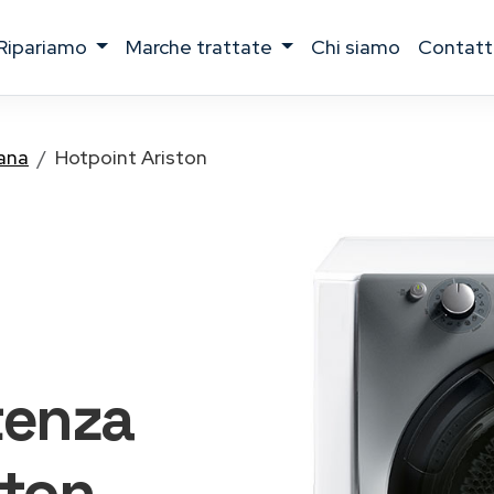
ripariamo
marche trattate
chi siamo
contatt
vana
Hotpoint Ariston
tenza
ston