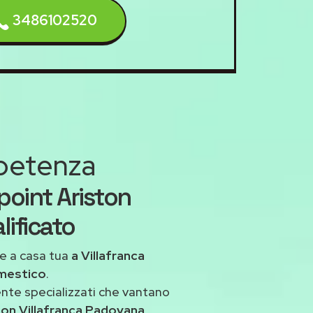
3486102520
mpetenza
point Ariston
lificato
e a casa tua
a Villafranca
omestico
.
ente specializzati che vantano
ton Villafranca Padovana
.