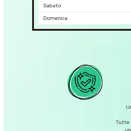
Sabato
Domenica
U
Tutte 
un