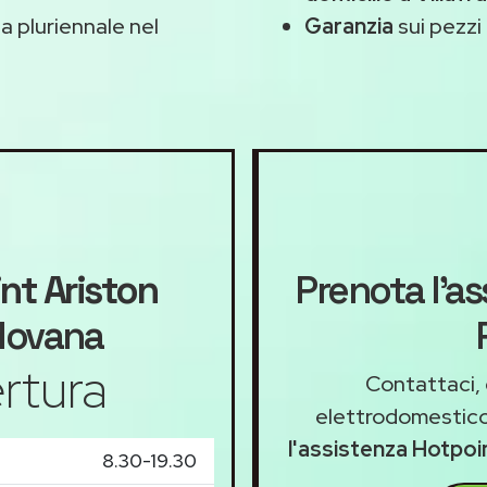
 pluriennale nel
Garanzia
sui pezzi 
nt Ariston
Prenota l'as
adovana
rtura
Contattaci, 
elettrodomestico
l'assistenza Hotpoi
8.30-19.30