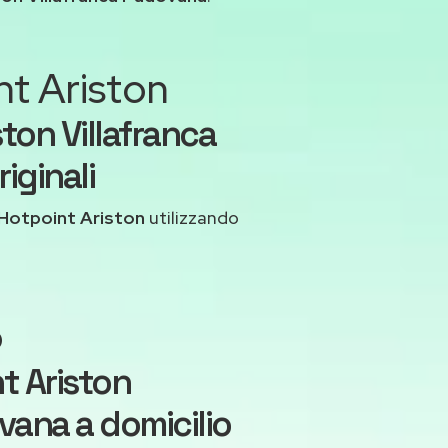
nt Ariston
ton Villafranca
iginali
Hotpoint Ariston
utilizzando
o
t Ariston
vana a domicilio