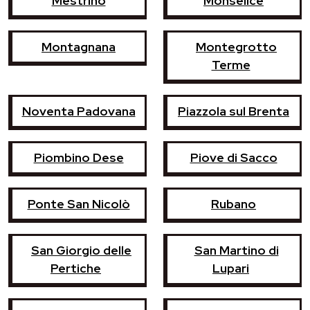
Mestrino
Monselice
Montagnana
Montegrotto
Terme
Noventa Padovana
Piazzola sul Brenta
Piombino Dese
Piove di Sacco
Ponte San Nicolò
Rubano
San Giorgio delle
San Martino di
Pertiche
Lupari