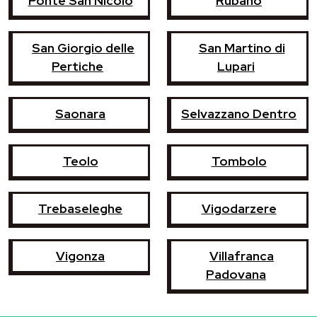
Ponte San Nicolò
Rubano
San Giorgio delle
San Martino di
Pertiche
Lupari
Saonara
Selvazzano Dentro
Teolo
Tombolo
Trebaseleghe
Vigodarzere
Vigonza
Villafranca
Padovana