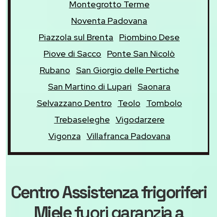
Montegrotto Terme
Noventa Padovana
Piazzola sul Brenta
Piombino Dese
Piove di Sacco
Ponte San Nicolò
Rubano
San Giorgio delle Pertiche
San Martino di Lupari
Saonara
Selvazzano Dentro
Teolo
Tombolo
Trebaseleghe
Vigodarzere
Vigonza
Villafranca Padovana
Centro Assistenza frigoriferi
Miele
fuori garanzia
a