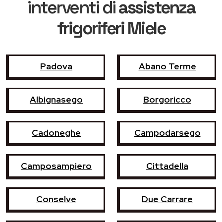
interventi di
assistenza
frigoriferi Miele
Padova
Abano Terme
Albignasego
Borgoricco
Cadoneghe
Campodarsego
Camposampiero
Cittadella
Conselve
Due Carrare