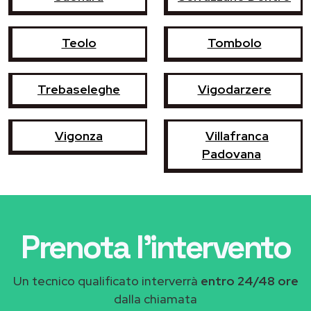
Teolo
Tombolo
Trebaseleghe
Vigodarzere
Vigonza
Villafranca
Padovana
Prenota l'intervento
Un tecnico qualificato interverrà
entro 24/48 ore
dalla chiamata