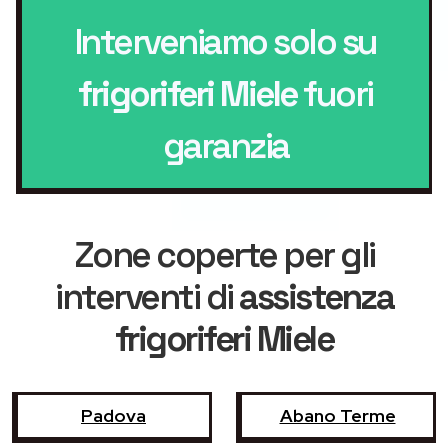
Interveniamo solo su
frigoriferi Miele
fuori
garanzia
Zone coperte per gli
interventi di
assistenza
frigoriferi Miele
Padova
Abano Terme