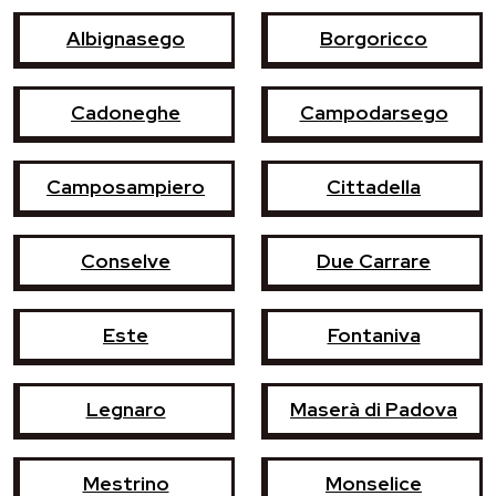
Albignasego
Borgoricco
Cadoneghe
Campodarsego
Camposampiero
Cittadella
Conselve
Due Carrare
Este
Fontaniva
Legnaro
Maserà di Padova
Mestrino
Monselice