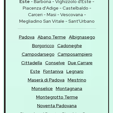
Este
- Barbona - Vighizzolo d'Este -
Piacenza d'Adige - Castelbaldo -
Carceri - Masi - Vescovana -
Megliadino San Vitale - Sant'Urbano
Padova
Abano Terme
Albignasego
Borgoricco
Cadoneghe
Campodarsego
Camposampiero
Cittadella
Conselve
Due Carrare
Este
Fontaniva
Legnaro
Maserà di Padova
Mestrino
Monselice
Montagnana
Montegrotto Terme
Noventa Padovana