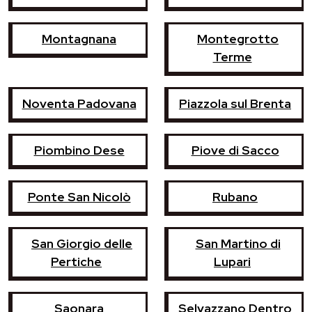
Montagnana
Montegrotto
Terme
Noventa Padovana
Piazzola sul Brenta
Piombino Dese
Piove di Sacco
Ponte San Nicolò
Rubano
San Giorgio delle
San Martino di
Pertiche
Lupari
Saonara
Selvazzano Dentro