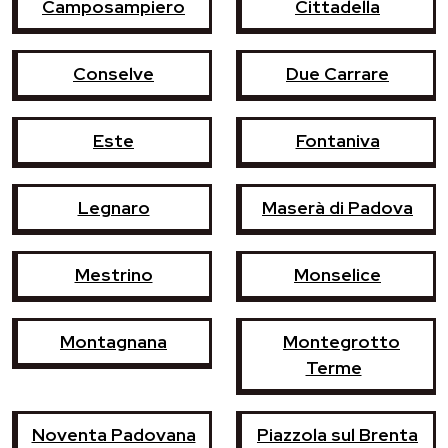
Camposampiero
Cittadella
Conselve
Due Carrare
Este
Fontaniva
Legnaro
Maserà di Padova
Mestrino
Monselice
Montagnana
Montegrotto
Terme
Noventa Padovana
Piazzola sul Brenta