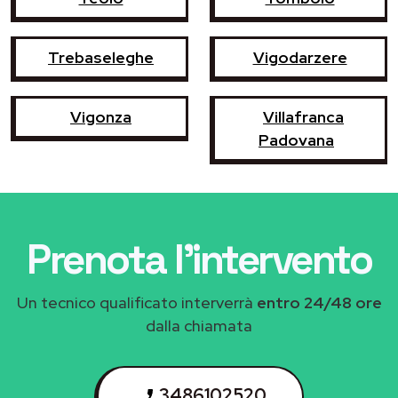
Trebaseleghe
Vigodarzere
Vigonza
Villafranca
Padovana
Prenota l'intervento
Un tecnico qualificato interverrà
entro 24/48 ore
dalla chiamata
3486102520