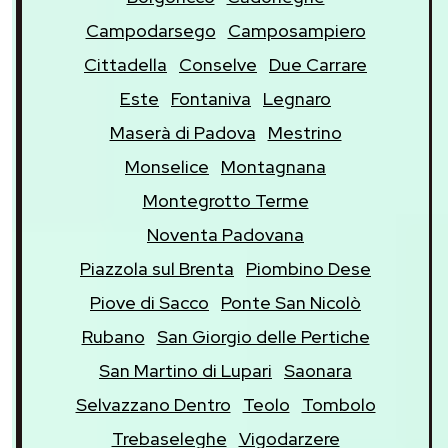
Campodarsego
Camposampiero
Cittadella
Conselve
Due Carrare
Este
Fontaniva
Legnaro
Maserà di Padova
Mestrino
Monselice
Montagnana
Montegrotto Terme
Noventa Padovana
Piazzola sul Brenta
Piombino Dese
Piove di Sacco
Ponte San Nicolò
Rubano
San Giorgio delle Pertiche
San Martino di Lupari
Saonara
Selvazzano Dentro
Teolo
Tombolo
Trebaseleghe
Vigodarzere