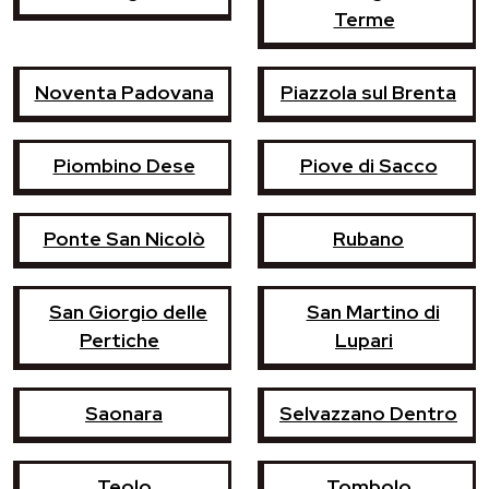
Terme
Noventa Padovana
Piazzola sul Brenta
Piombino Dese
Piove di Sacco
Ponte San Nicolò
Rubano
San Giorgio delle
San Martino di
Pertiche
Lupari
Saonara
Selvazzano Dentro
Teolo
Tombolo