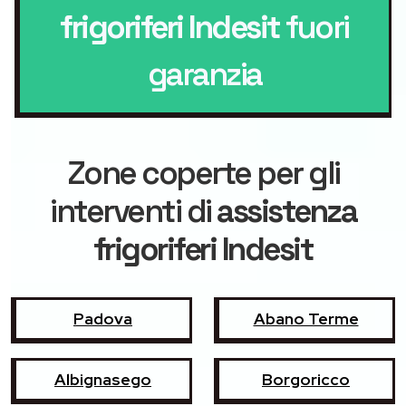
frigoriferi Indesit
fuori
garanzia
Zone coperte per gli
interventi di
assistenza
frigoriferi Indesit
Padova
Abano Terme
Albignasego
Borgoricco