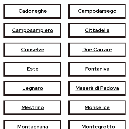
Cadoneghe
Campodarsego
Camposampiero
Cittadella
Conselve
Due Carrare
Este
Fontaniva
Legnaro
Maserà di Padova
Mestrino
Monselice
Montagnana
Montegrotto