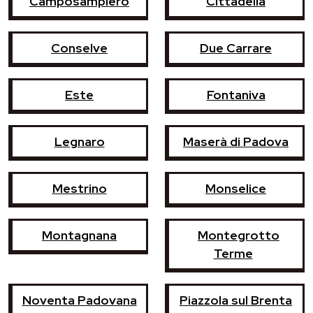
Camposampiero
Cittadella
Conselve
Due Carrare
Este
Fontaniva
Legnaro
Maserà di Padova
Mestrino
Monselice
Montagnana
Montegrotto
Terme
Noventa Padovana
Piazzola sul Brenta