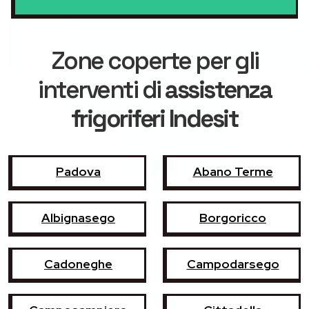
Zone coperte per gli
interventi di
assistenza
frigoriferi Indesit
Padova
Abano Terme
Albignasego
Borgoricco
Cadoneghe
Campodarsego