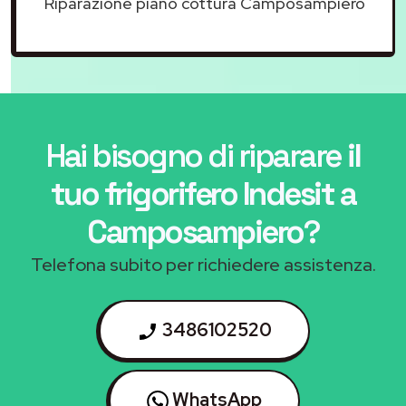
Riparazione piano cottura Camposampiero
Hai bisogno di riparare
il
tuo frigorifero Indesit a
Camposampiero
?
Telefona subito per richiedere assistenza.
3486102520
WhatsApp