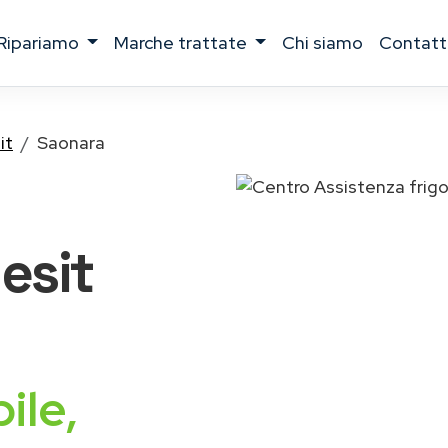
ripariamo
marche trattate
chi siamo
contatt
it
Saonara
desit
ile,