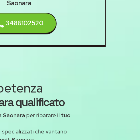
Saonara
.
3486102520
mpetenza
ara qualificato
a Saonara
per riparare
il tuo
 specializzati che vantano
desit Saonara
.