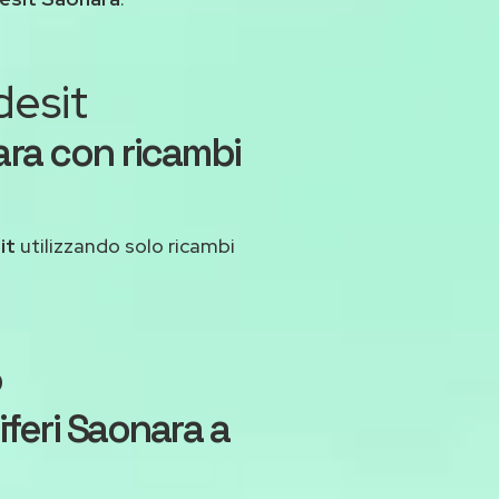
desit
ara con ricambi
it
utilizzando solo ricambi
o
iferi Saonara a