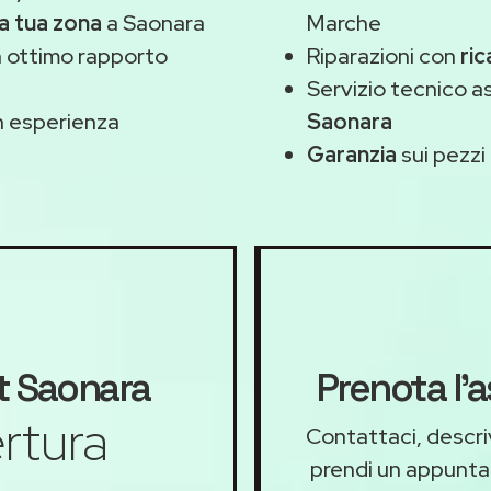
la tua zona
a Saonara
Marche
 ottimo rapporto
Riparazioni con
ric
Servizio tecnico a
 esperienza
Saonara
Garanzia
sui pezzi 
t
Saonara
Prenota l'
rtura
Contattaci, descriv
prendi un appunt