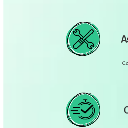
A
Co
C