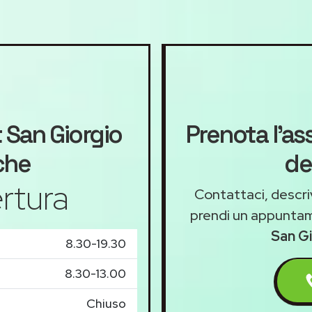
t
San Giorgio
Prenota l'as
che
de
rtura
Contattaci, descriv
prendi un appunta
San Gi
8.30-19.30
8.30-13.00
Chiuso