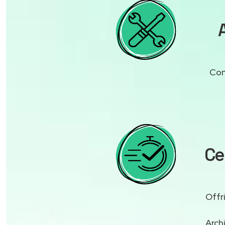
Con
Ce
Offr
Arch