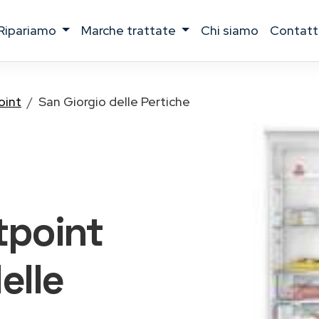
ripariamo
marche trattate
chi siamo
contatt
oint
San Giorgio delle Pertiche
otpoint
elle