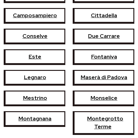
Camposampiero
Cittadella
Conselve
Due Carrare
Este
Fontaniva
Legnaro
Maserà di Padova
Mestrino
Monselice
Montagnana
Montegrotto
Terme