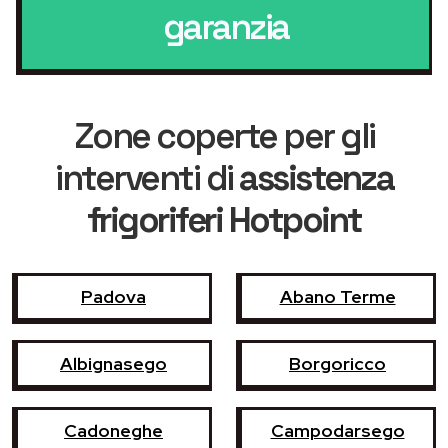
garanzia
Zone coperte per gli
interventi di
assistenza
frigoriferi Hotpoint
Padova
Abano Terme
Albignasego
Borgoricco
Cadoneghe
Campodarsego