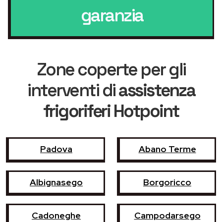
garanzia
Zone coperte per gli
interventi di
assistenza
frigoriferi Hotpoint
Padova
Abano Terme
Albignasego
Borgoricco
Cadoneghe
Campodarsego