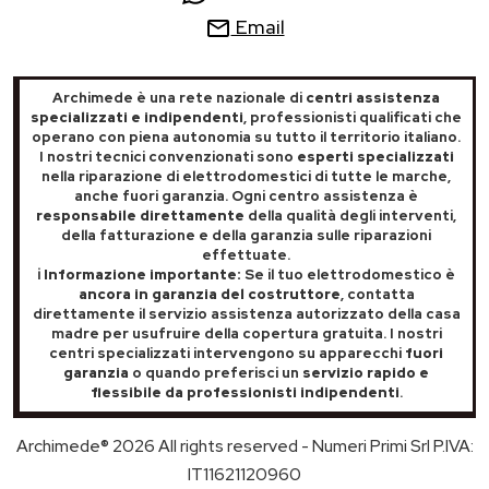
Email
Archimede è una rete nazionale di
centri assistenza
specializzati e indipendenti
, professionisti qualificati che
operano con piena autonomia su tutto il territorio italiano.
I nostri tecnici convenzionati sono
esperti specializzati
nella riparazione di elettrodomestici di tutte le marche,
anche fuori garanzia. Ogni centro assistenza è
responsabile direttamente
della qualità degli interventi,
della fatturazione e della garanzia sulle riparazioni
effettuate.
ℹ️ Informazione importante:
Se il tuo elettrodomestico è
ancora in garanzia del costruttore
, contatta
direttamente il servizio assistenza autorizzato della casa
madre per usufruire della copertura gratuita. I nostri
centri specializzati intervengono su apparecchi
fuori
garanzia
o quando preferisci un
servizio rapido e
flessibile da professionisti indipendenti
.
Archimede® 2026 All rights reserved - Numeri Primi Srl P.IVA:
IT11621120960