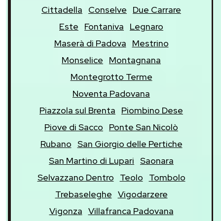
Cittadella
Conselve
Due Carrare
Este
Fontaniva
Legnaro
Maserà di Padova
Mestrino
Monselice
Montagnana
Montegrotto Terme
Noventa Padovana
Piazzola sul Brenta
Piombino Dese
Piove di Sacco
Ponte San Nicolò
Rubano
San Giorgio delle Pertiche
San Martino di Lupari
Saonara
Selvazzano Dentro
Teolo
Tombolo
Trebaseleghe
Vigodarzere
Vigonza
Villafranca Padovana