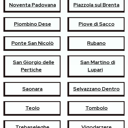
Noventa Padovana
Piazzola sul Brenta
Piombino Dese
Piove di Sacco
Ponte San Nicolò
Rubano
San Giorgio delle
San Martino di
Pertiche
Lupari
Saonara
Selvazzano Dentro
Teolo
Tombolo
Trebaseleghe
Vigodarzere