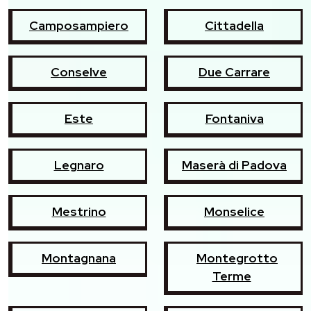
Camposampiero
Cittadella
Conselve
Due Carrare
Este
Fontaniva
Legnaro
Maserà di Padova
Mestrino
Monselice
Montagnana
Montegrotto
Terme