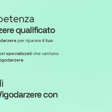
mpetenza
ere qualificato
odarzere
per riparare
il tuo
ri specializzati
che vantano
Vigodarzere
.
i
Vigodarzere con