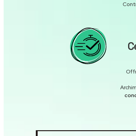
Contr
C
Off
Archim
cond