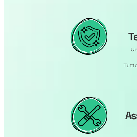
T
U
Tutte
As