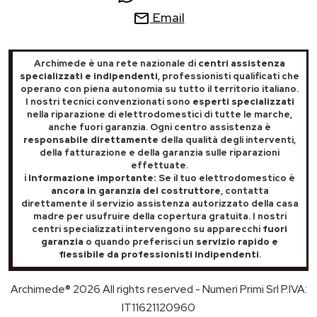
Email
Archimede è una rete nazionale di
centri assistenza
specializzati e indipendenti
, professionisti qualificati che
operano con piena autonomia su tutto il territorio italiano.
I nostri tecnici convenzionati sono
esperti specializzati
nella riparazione di elettrodomestici di tutte le marche,
anche fuori garanzia. Ogni centro assistenza è
responsabile direttamente
della qualità degli interventi,
della fatturazione e della garanzia sulle riparazioni
effettuate.
ℹ️ Informazione importante:
Se il tuo elettrodomestico è
ancora in garanzia del costruttore
, contatta
direttamente il servizio assistenza autorizzato della casa
madre per usufruire della copertura gratuita. I nostri
centri specializzati intervengono su apparecchi
fuori
garanzia
o quando preferisci un
servizio rapido e
flessibile da professionisti indipendenti
.
Archimede® 2026 All rights reserved - Numeri Primi Srl P.IVA:
IT11621120960