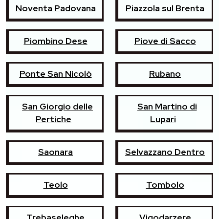
Noventa Padovana
Piazzola sul Brenta
Piombino Dese
Piove di Sacco
Ponte San Nicolò
Rubano
San Giorgio delle
San Martino di
Pertiche
Lupari
Saonara
Selvazzano Dentro
Teolo
Tombolo
Trebaseleghe
Vigodarzere