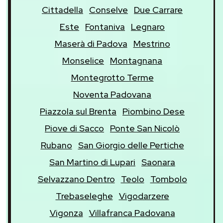
Cittadella
Conselve
Due Carrare
Este
Fontaniva
Legnaro
Maserà di Padova
Mestrino
Monselice
Montagnana
Montegrotto Terme
Noventa Padovana
Piazzola sul Brenta
Piombino Dese
Piove di Sacco
Ponte San Nicolò
Rubano
San Giorgio delle Pertiche
San Martino di Lupari
Saonara
Selvazzano Dentro
Teolo
Tombolo
Trebaseleghe
Vigodarzere
Vigonza
Villafranca Padovana