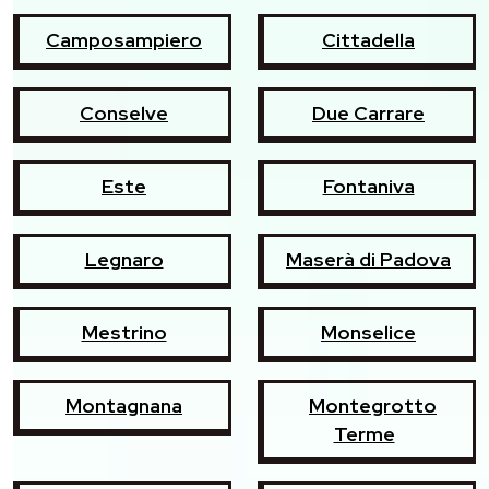
Camposampiero
Cittadella
Conselve
Due Carrare
Este
Fontaniva
Legnaro
Maserà di Padova
Mestrino
Monselice
Montagnana
Montegrotto
Terme