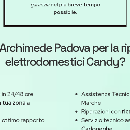
garanzia
nel
più breve tempo
possibile
.
Archimede Padova
per la r
elettrodomestici Candy?
in 24/48 ore
Assistenza Tecnic
a tua zona
a
Marche
Riparazioni con
ric
 ottimo rapporto
Servizio tecnico 
Cadoneghe