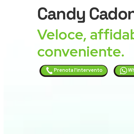
Candy
Cado
Veloce, affidab
conveniente.
Prenota l'intervento
Wh