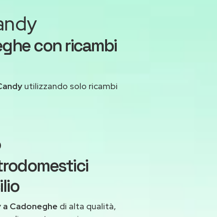
Candy
ghe con ricambi
Candy
utilizzando solo ricambi
o
trodomestici
lio
y a Cadoneghe
di alta qualità,