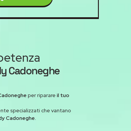
mpetenza
ndy Cadoneghe
Cadoneghe
per riparare
il tuo
ente specializzati che vantano
ndy Cadoneghe
.