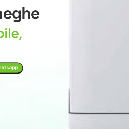
neghe
ile,
atsApp