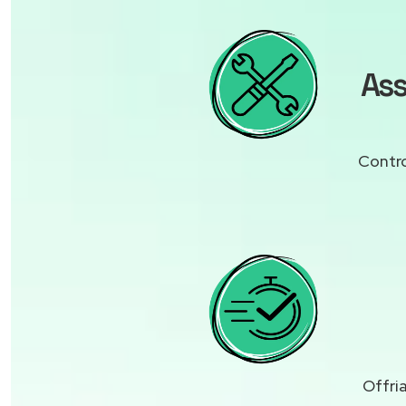
Ass
Contro
Offri