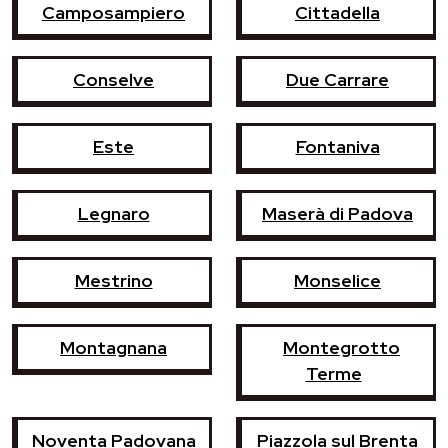
Camposampiero
Cittadella
Conselve
Due Carrare
Este
Fontaniva
Legnaro
Maserà di Padova
Mestrino
Monselice
Montagnana
Montegrotto
Terme
Noventa Padovana
Piazzola sul Brenta