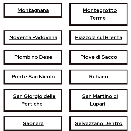
Montagnana
Montegrotto
Terme
Noventa Padovana
Piazzola sul Brenta
Piombino Dese
Piove di Sacco
Ponte San Nicolò
Rubano
San Giorgio delle
San Martino di
Pertiche
Lupari
Saonara
Selvazzano Dentro