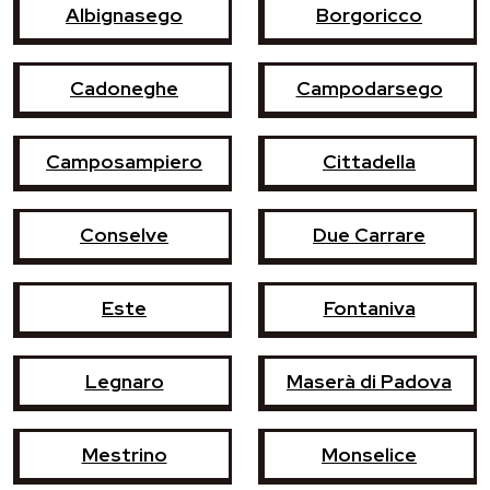
Albignasego
Borgoricco
Cadoneghe
Campodarsego
Camposampiero
Cittadella
Conselve
Due Carrare
Este
Fontaniva
Legnaro
Maserà di Padova
Mestrino
Monselice