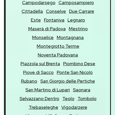
Campodarsego
Camposampiero
Cittadella
Conselve
Due Carrare
Este
Fontaniva
Legnaro
Maserà di Padova
Mestrino
Monselice
Montagnana
Montegrotto Terme
Noventa Padovana
Piazzola sul Brenta
Piombino Dese
Piove di Sacco
Ponte San Nicolò
Rubano
San Giorgio delle Pertiche
San Martino di Lupari
Saonara
Selvazzano Dentro
Teolo
Tombolo
Trebaseleghe
Vigodarzere