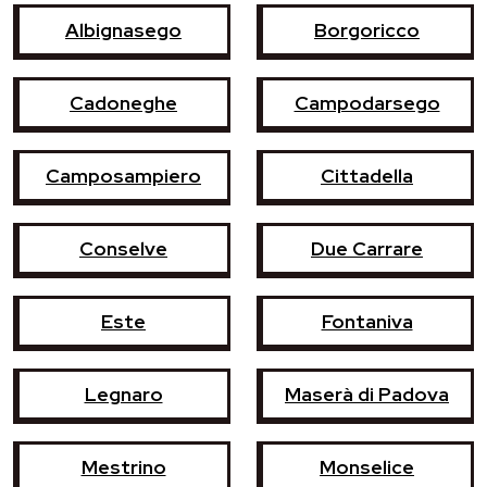
Albignasego
Borgoricco
Cadoneghe
Campodarsego
Camposampiero
Cittadella
Conselve
Due Carrare
Este
Fontaniva
Legnaro
Maserà di Padova
Mestrino
Monselice