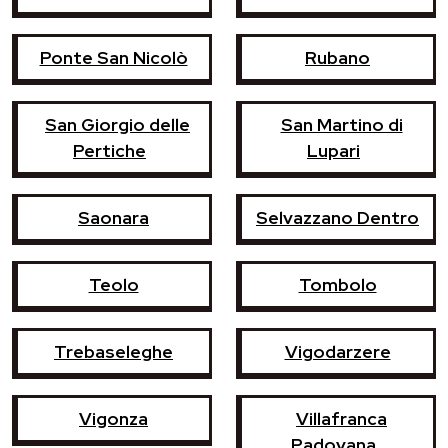
Ponte San Nicolò
Rubano
San Giorgio delle
San Martino di
Pertiche
Lupari
Saonara
Selvazzano Dentro
Teolo
Tombolo
Trebaseleghe
Vigodarzere
Vigonza
Villafranca
Padovana