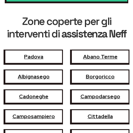
Zone coperte per gli
interventi di
assistenza Neff
Padova
Abano Terme
Albignasego
Borgoricco
Cadoneghe
Campodarsego
Camposampiero
Cittadella