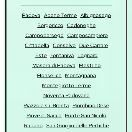
Padova
Abano Terme
Albignasego
Borgoricco
Cadoneghe
Campodarsego
Camposampiero
Cittadella
Conselve
Due Carrare
Este
Fontaniva
Legnaro
Maserà di Padova
Mestrino
Monselice
Montagnana
Montegrotto Terme
Noventa Padovana
Piazzola sul Brenta
Piombino Dese
Piove di Sacco
Ponte San Nicolò
Rubano
San Giorgio delle Pertiche