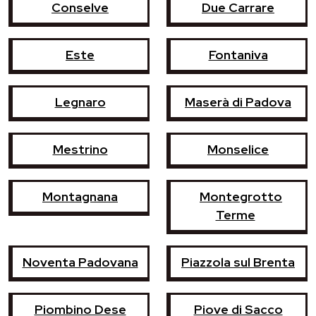
Conselve
Due Carrare
Este
Fontaniva
Legnaro
Maserà di Padova
Mestrino
Monselice
Montagnana
Montegrotto
Terme
Noventa Padovana
Piazzola sul Brenta
Piombino Dese
Piove di Sacco