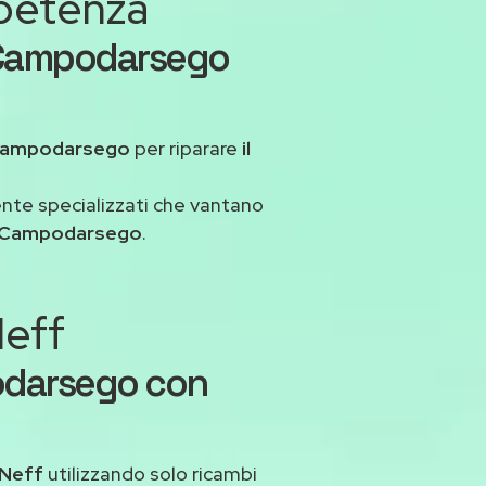
mpetenza
f Campodarsego
Campodarsego
per riparare
il
ente specializzati che vantano
f Campodarsego
.
Neff
odarsego con
 Neff
utilizzando solo ricambi