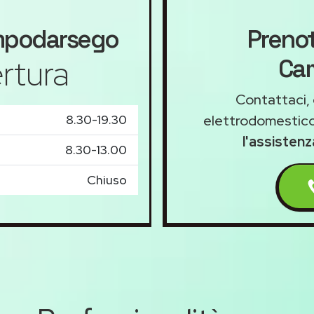
podarsego
Prenot
rtura
Ca
Contattaci, 
8.30-19.30
elettrodomestico
l'assisten
8.30-13.00
Chiuso