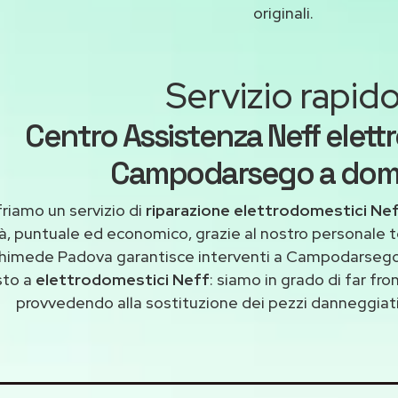
originali.
Servizio rapid
Centro Assistenza Neff elett
Campodarsego a domi
riamo un servizio di
riparazione elettrodomestici N
tà, puntuale ed economico, grazie al nostro personale t
himede Padova garantisce interventi a Campodarsego 
sto a
elettrodomestici Neff
: siamo in grado di far fro
provvedendo alla sostituzione dei pezzi danneggiati 