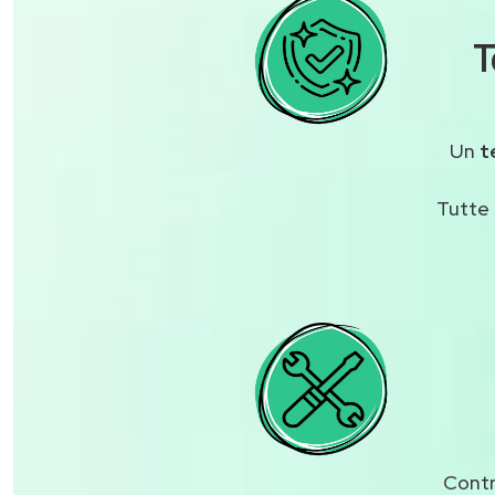
T
Un
t
Tutte 
Contr