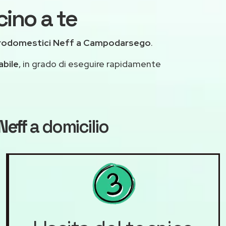
ino a te
trodomestici Neff a Campodarsego
.
abile
, in grado di eseguire rapidamente
Neff
a domicilio