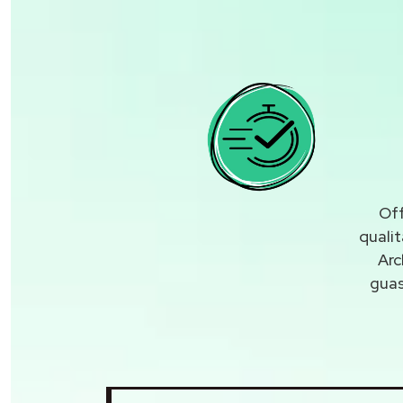
Off
quali
Arc
gua