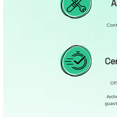
A
Cont
Cen
Off
Arch
guas