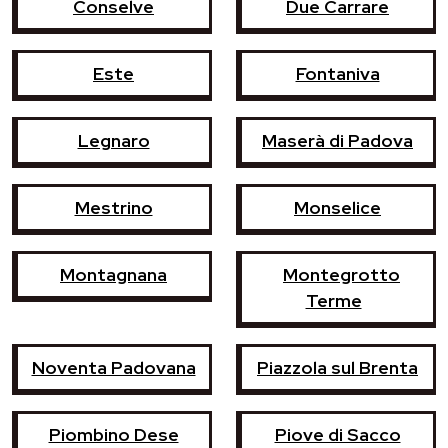
Conselve
Due Carrare
Este
Fontaniva
Legnaro
Maserà di Padova
Mestrino
Monselice
Montagnana
Montegrotto
Terme
Noventa Padovana
Piazzola sul Brenta
Piombino Dese
Piove di Sacco