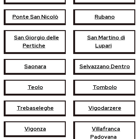
Ponte San Nicolò
Rubano
San Giorgio delle
San Martino di
Pertiche
Lupari
Saonara
Selvazzano Dentro
Teolo
Tombolo
Trebaseleghe
Vigodarzere
Vigonza
Villafranca
Padovana