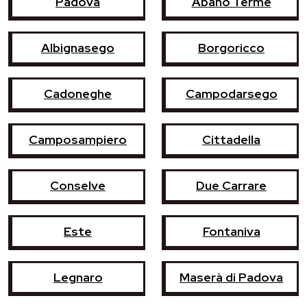
Padova
Abano Terme
Albignasego
Borgoricco
Cadoneghe
Campodarsego
Camposampiero
Cittadella
Conselve
Due Carrare
Este
Fontaniva
Legnaro
Maserà di Padova