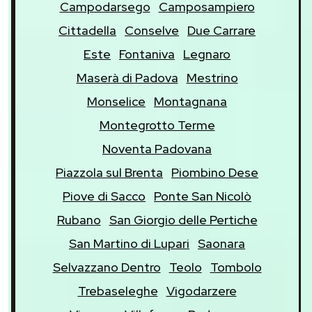
Campodarsego
Camposampiero
Cittadella
Conselve
Due Carrare
Este
Fontaniva
Legnaro
Maserà di Padova
Mestrino
Monselice
Montagnana
Montegrotto Terme
Noventa Padovana
Piazzola sul Brenta
Piombino Dese
Piove di Sacco
Ponte San Nicolò
Rubano
San Giorgio delle Pertiche
San Martino di Lupari
Saonara
Selvazzano Dentro
Teolo
Tombolo
Trebaseleghe
Vigodarzere