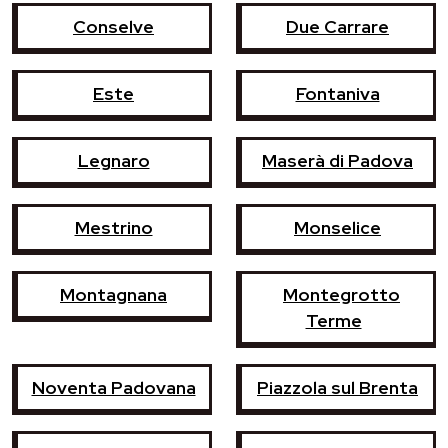
Conselve
Due Carrare
Este
Fontaniva
Legnaro
Maserà di Padova
Mestrino
Monselice
Montagnana
Montegrotto
Terme
Noventa Padovana
Piazzola sul Brenta