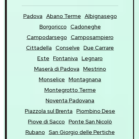
Padova
Abano Terme
Albignasego
Borgoricco
Cadoneghe
Campodarsego
Camposampiero
Cittadella
Conselve
Due Carrare
Este
Fontaniva
Legnaro
Maserà di Padova
Mestrino
Monselice
Montagnana
Montegrotto Terme
Noventa Padovana
Piazzola sul Brenta
Piombino Dese
Piove di Sacco
Ponte San Nicolò
Rubano
San Giorgio delle Pertiche