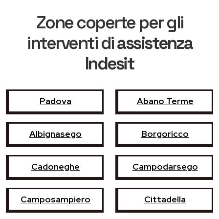
Zone coperte per gli
interventi di
assistenza
Indesit
Padova
Abano Terme
Albignasego
Borgoricco
Cadoneghe
Campodarsego
Camposampiero
Cittadella