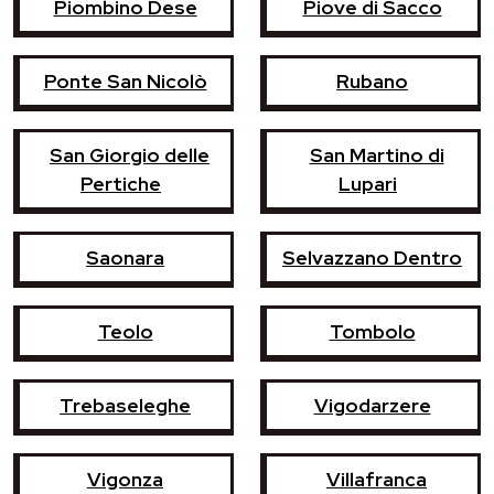
Piombino Dese
Piove di Sacco
Ponte San Nicolò
Rubano
San Giorgio delle
San Martino di
Pertiche
Lupari
Saonara
Selvazzano Dentro
Teolo
Tombolo
Trebaseleghe
Vigodarzere
Vigonza
Villafranca