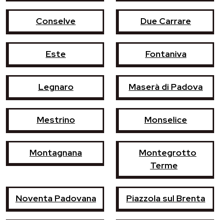
Conselve
Due Carrare
Este
Fontaniva
Legnaro
Maserà di Padova
Mestrino
Monselice
Montagnana
Montegrotto
Terme
Noventa Padovana
Piazzola sul Brenta