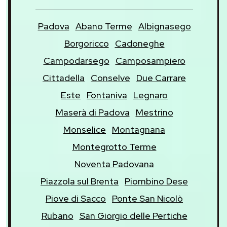
Padova
Abano Terme
Albignasego
Borgoricco
Cadoneghe
Campodarsego
Camposampiero
Cittadella
Conselve
Due Carrare
Este
Fontaniva
Legnaro
Maserà di Padova
Mestrino
Monselice
Montagnana
Montegrotto Terme
Noventa Padovana
Piazzola sul Brenta
Piombino Dese
Piove di Sacco
Ponte San Nicolò
Rubano
San Giorgio delle Pertiche