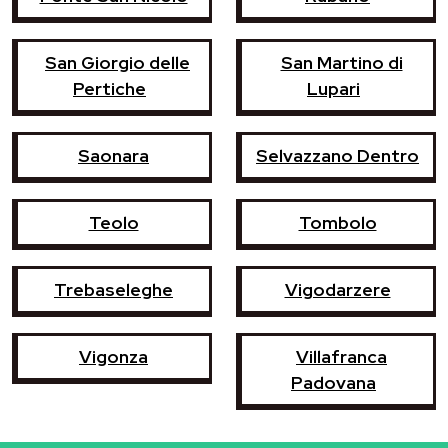
San Giorgio delle
San Martino di
Pertiche
Lupari
Saonara
Selvazzano Dentro
Teolo
Tombolo
Trebaseleghe
Vigodarzere
Vigonza
Villafranca
Padovana