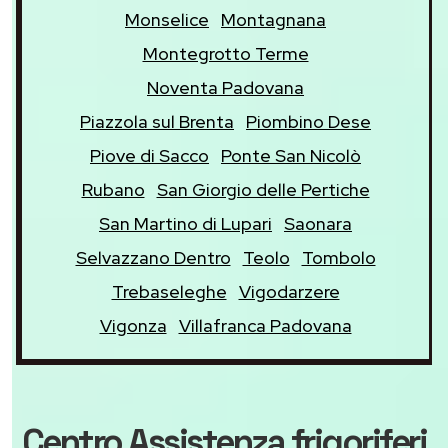
Monselice
Montagnana
Montegrotto Terme
Noventa Padovana
Piazzola sul Brenta
Piombino Dese
Piove di Sacco
Ponte San Nicolò
Rubano
San Giorgio delle Pertiche
San Martino di Lupari
Saonara
Selvazzano Dentro
Teolo
Tombolo
Trebaseleghe
Vigodarzere
Vigonza
Villafranca Padovana
Centro Assistenza frigoriferi