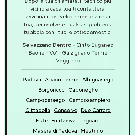
Dopo la tua chiamata, il tecnico più
vicino a casa tua ti contatterà,
avvicinandosi velocemente a casa
tua, per risolvere qualsiasi problema
tu abbia con i tuoi elettrodomestici.
Selvazzano Dentro
- Cinto Euganeo
- Baone - Vo' - Galzignano Terme -
Veggiano
Padova
Abano Terme
Albignasego
Borgoricco
Cadoneghe
Campodarsego
Camposampiero
Cittadella
Conselve
Due Carrare
Este
Fontaniva
Legnaro
Maserà di Padova
Mestrino