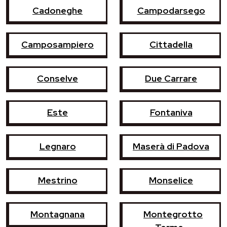
Cadoneghe
Campodarsego
Camposampiero
Cittadella
Conselve
Due Carrare
Este
Fontaniva
Legnaro
Maserà di Padova
Mestrino
Monselice
Montagnana
Montegrotto