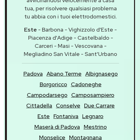
avvicinandosi velocemente a casa
tua, per risolvere qualsiasi problema
tu abbia con i tuoi elettrodomestici.
Este
- Barbona - Vighizzolo d'Este -
Piacenza d'Adige - Castelbaldo -
Carceri - Masi - Vescovana -
Megliadino San Vitale - Sant'Urbano
Padova
Abano Terme
Albignasego
Borgoricco
Cadoneghe
Campodarsego
Camposampiero
Cittadella
Conselve
Due Carrare
Este
Fontaniva
Legnaro
Maserà di Padova
Mestrino
Monselice
Montagnana