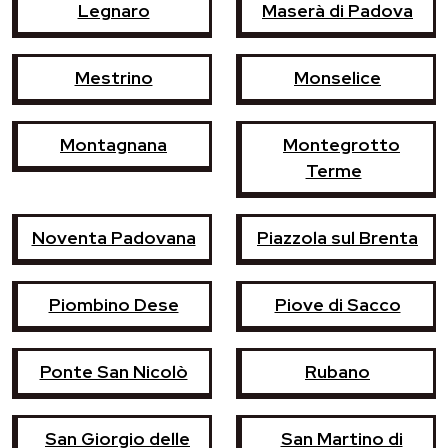
Legnaro
Maserà di Padova
Mestrino
Monselice
Montagnana
Montegrotto
Terme
Noventa Padovana
Piazzola sul Brenta
Piombino Dese
Piove di Sacco
Ponte San Nicolò
Rubano
San Giorgio delle
San Martino di