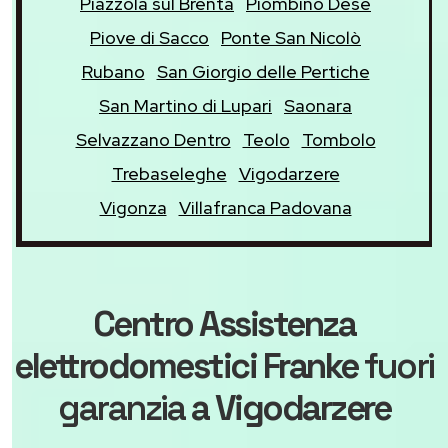
Piazzola sul Brenta
Piombino Dese
Piove di Sacco
Ponte San Nicolò
Rubano
San Giorgio delle Pertiche
San Martino di Lupari
Saonara
Selvazzano Dentro
Teolo
Tombolo
Trebaseleghe
Vigodarzere
Vigonza
Villafranca Padovana
Centro Assistenza
elettrodomestici Franke
fuori
garanzia
a Vigodarzere