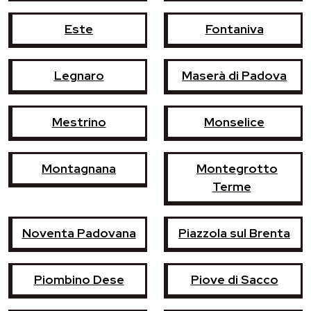
Este
Fontaniva
Legnaro
Maserà di Padova
Mestrino
Monselice
Montagnana
Montegrotto
Terme
Noventa Padovana
Piazzola sul Brenta
Piombino Dese
Piove di Sacco