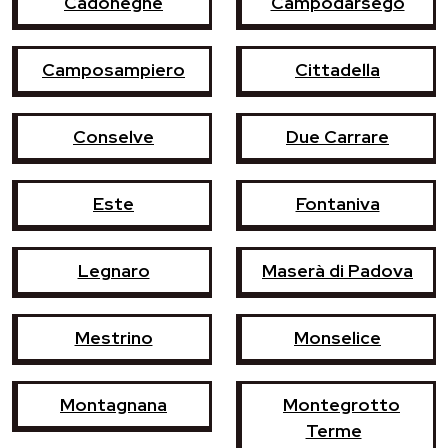
Cadoneghe
Campodarsego
Camposampiero
Cittadella
Conselve
Due Carrare
Este
Fontaniva
Legnaro
Maserà di Padova
Mestrino
Monselice
Montagnana
Montegrotto
Terme