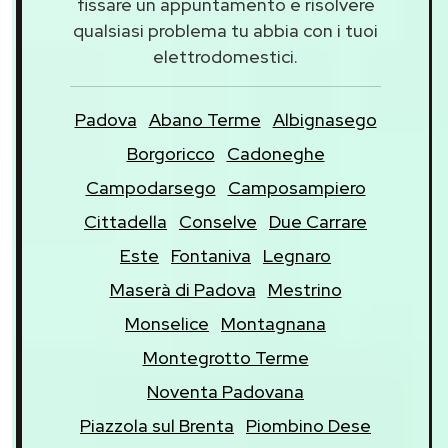
fissare un appuntamento e risolvere
qualsiasi problema tu abbia con i tuoi
elettrodomestici.
Padova
Abano Terme
Albignasego
Borgoricco
Cadoneghe
Campodarsego
Camposampiero
Cittadella
Conselve
Due Carrare
Este
Fontaniva
Legnaro
Maserà di Padova
Mestrino
Monselice
Montagnana
Montegrotto Terme
Noventa Padovana
Piazzola sul Brenta
Piombino Dese