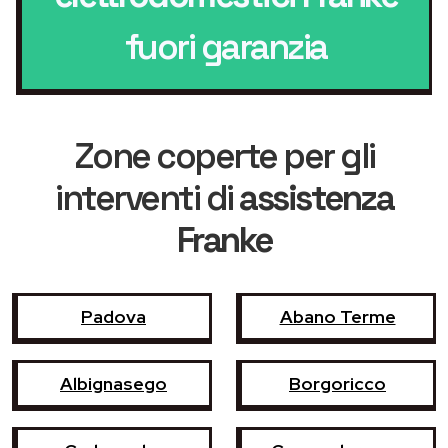
fuori garanzia
Zone coperte per gli
interventi di
assistenza
Franke
Padova
Abano Terme
Albignasego
Borgoricco