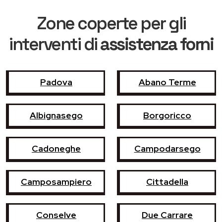
Zone coperte per gli
interventi di
assistenza forni
Padova
Abano Terme
Albignasego
Borgoricco
Cadoneghe
Campodarsego
Camposampiero
Cittadella
Conselve
Due Carrare