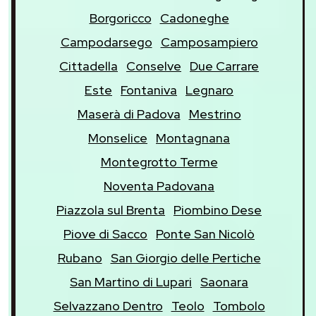
Borgoricco
Cadoneghe
Campodarsego
Camposampiero
Cittadella
Conselve
Due Carrare
Este
Fontaniva
Legnaro
Maserà di Padova
Mestrino
Monselice
Montagnana
Montegrotto Terme
Noventa Padovana
Piazzola sul Brenta
Piombino Dese
Piove di Sacco
Ponte San Nicolò
Rubano
San Giorgio delle Pertiche
San Martino di Lupari
Saonara
Selvazzano Dentro
Teolo
Tombolo