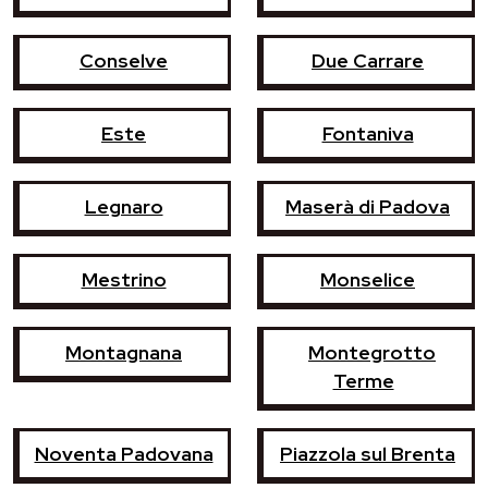
Conselve
Due Carrare
Este
Fontaniva
Legnaro
Maserà di Padova
Mestrino
Monselice
Montagnana
Montegrotto
Terme
Noventa Padovana
Piazzola sul Brenta