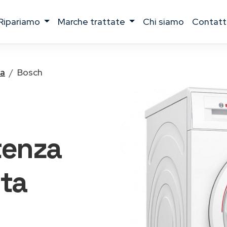
ripariamo
marche trattate
chi siamo
contatt
na
Bosch
tenza
ta