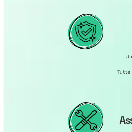
U
Tutte 
As