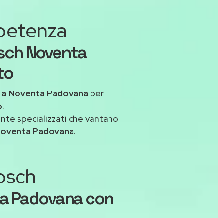
mpetenza
sch Noventa
to
a
a Noventa Padovana
per
o
.
ente specializzati che vantano
Noventa Padovana
.
Bosch
ta Padovana con