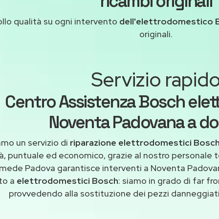
ricambi originali
llo qualità su ogni intervento
dell'elettrodomestico 
originali.
Servizio rapid
Centro Assistenza Bosch elet
Noventa Padovana a dom
amo un servizio di
riparazione elettrodomestici Bosc
tà, puntuale ed economico, grazie al nostro personale t
imede Padova garantisce interventi a Noventa Padovana
to a
elettrodomestici Bosch
: siamo in grado di far fr
provvedendo alla sostituzione dei pezzi danneggiati 