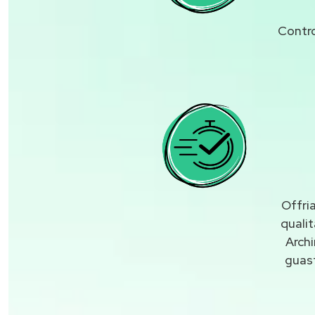
Contro
Offri
quali
Arch
guas