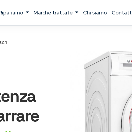
ripariamo
marche trattate
chi siamo
contatt
sch
tenza
rrare