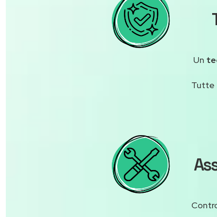
Un
te
Tutte 
Ass
Contro