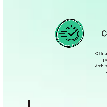
C
Offria
p
Archim