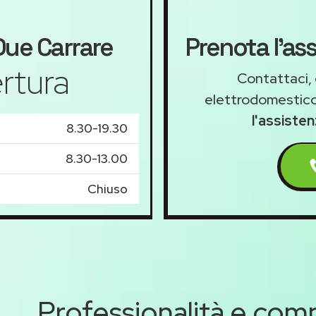
ue Carrare
Prenota l'as
rtura
Contattaci, 
elettrodomestico
l'assiste
8.30-19.30
8.30-13.00
Chiuso
Professionalità e co