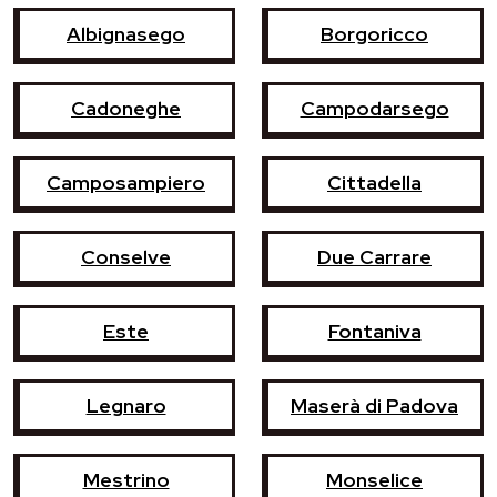
Albignasego
Borgoricco
Cadoneghe
Campodarsego
Camposampiero
Cittadella
Conselve
Due Carrare
Este
Fontaniva
Legnaro
Maserà di Padova
Mestrino
Monselice