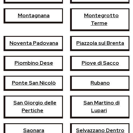
Montagnana
Montegrotto
Terme
Noventa Padovana
Piazzola sul Brenta
Piombino Dese
Piove di Sacco
Ponte San Nicolò
Rubano
San Giorgio delle
San Martino di
Pertiche
Lupari
Saonara
Selvazzano Dentro