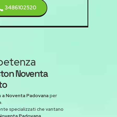
3486102520
mpetenza
ston Noventa
to
a
a Noventa Padovana
per
o
.
ente specializzati che vantano
 Noventa Padovana
.