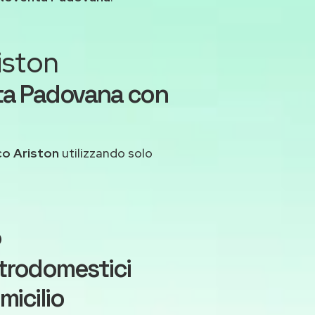
iston
nta Padovana con
co Ariston
utilizzando solo
o
ttrodomestici
icilio