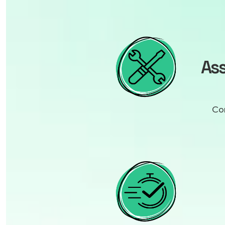
Ass
Con