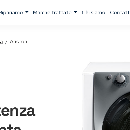
ripariamo
marche trattate
chi siamo
contatt
na
Ariston
tenza
nta