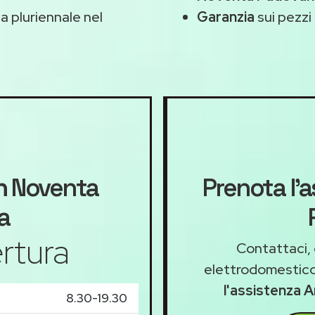
 pluriennale nel
Garanzia
sui pezzi 
n
Noventa
Prenota l'
a
rtura
Contattaci, 
elettrodomestico
l'assistenza 
8.30-19.30