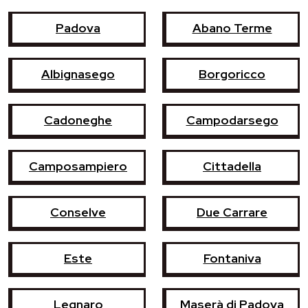
Padova
Abano Terme
Albignasego
Borgoricco
Cadoneghe
Campodarsego
Camposampiero
Cittadella
Conselve
Due Carrare
Este
Fontaniva
Legnaro
Maserà di Padova