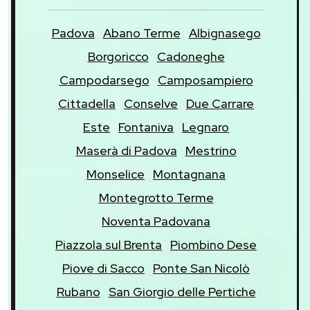
Padova
Abano Terme
Albignasego
Borgoricco
Cadoneghe
Campodarsego
Camposampiero
Cittadella
Conselve
Due Carrare
Este
Fontaniva
Legnaro
Maserà di Padova
Mestrino
Monselice
Montagnana
Montegrotto Terme
Noventa Padovana
Piazzola sul Brenta
Piombino Dese
Piove di Sacco
Ponte San Nicolò
Rubano
San Giorgio delle Pertiche