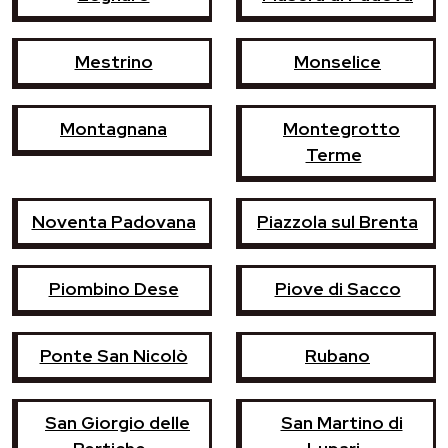
Mestrino
Monselice
Montagnana
Montegrotto
Terme
Noventa Padovana
Piazzola sul Brenta
Piombino Dese
Piove di Sacco
Ponte San Nicolò
Rubano
San Giorgio delle
San Martino di