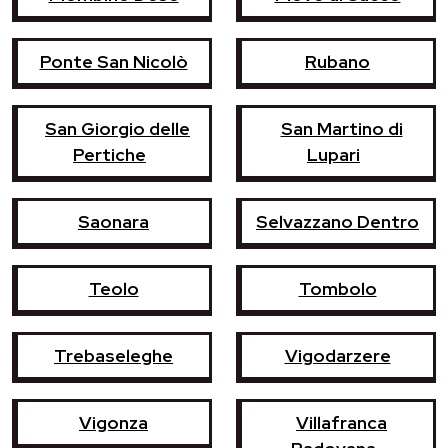
Ponte San Nicolò
Rubano
San Giorgio delle
San Martino di
Pertiche
Lupari
Saonara
Selvazzano Dentro
Teolo
Tombolo
Trebaseleghe
Vigodarzere
Vigonza
Villafranca