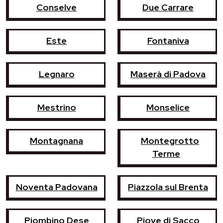
Conselve
Due Carrare
Este
Fontaniva
Legnaro
Maserà di Padova
Mestrino
Monselice
Montagnana
Montegrotto
Terme
Noventa Padovana
Piazzola sul Brenta
Piombino Dese
Piove di Sacco