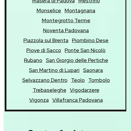
Maserà di Padova
Mestrino
Monselice
Montagnana
Montegrotto Terme
Noventa Padovana
Piazzola sul Brenta
Piombino Dese
Piove di Sacco
Ponte San Nicolò
Rubano
San Giorgio delle Pertiche
San Martino di Lupari
Saonara
Selvazzano Dentro
Teolo
Tombolo
Trebaseleghe
Vigodarzere
Vigonza
Villafranca Padovana