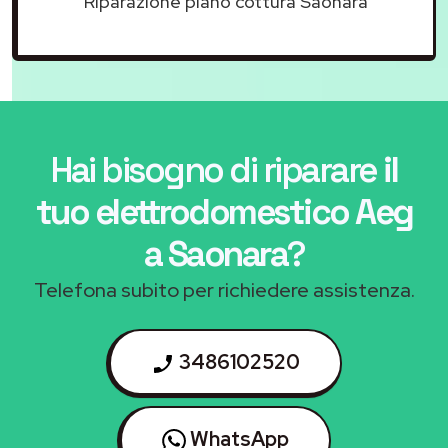
Riparazione piano cottura Saonara
Hai bisogno di riparare
il
tuo elettrodomestico Aeg
a Saonara
?
Telefona subito per richiedere assistenza.
3486102520
WhatsApp