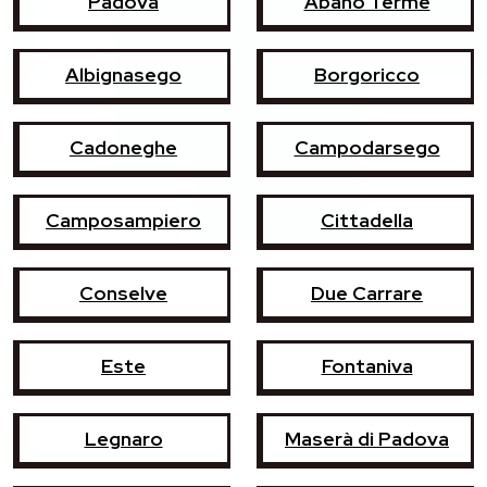
Padova
Abano Terme
Albignasego
Borgoricco
Cadoneghe
Campodarsego
Camposampiero
Cittadella
Conselve
Due Carrare
Este
Fontaniva
Legnaro
Maserà di Padova