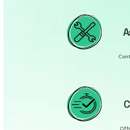
A
Cont
C
Offr