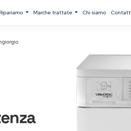
ripariamo
marche trattate
chi siamo
contatt
ngiorgio
tenza