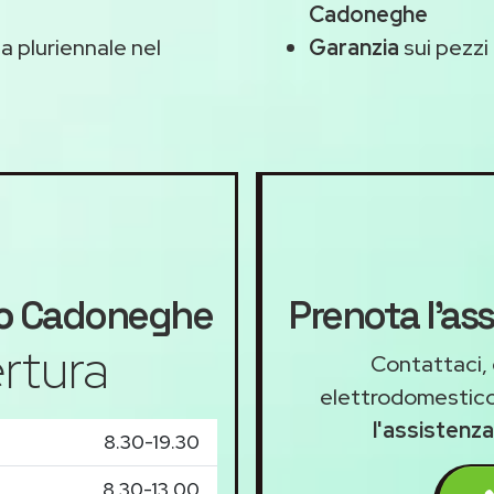
Cadoneghe
 pluriennale nel
Garanzia
sui pezzi 
o
Cadoneghe
Prenota l'a
rtura
Contattaci, 
elettrodomestico
l'assistenz
8.30-19.30
8.30-13.00