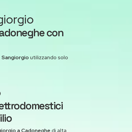
giorgio
 Cadoneghe con
 Sangiorgio
utilizzando solo
o
ettrodomestici
lio
giorgio a Cadoneghe
di alta