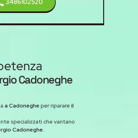
3486102520
mpetenza
orgio Cadoneghe
ua
a Cadoneghe
per riparare
il
ente specializzati che vantano
orgio Cadoneghe
.