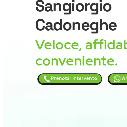
Sangiorgio
Cadoneghe
Veloce, affidab
conveniente.
Prenota l'intervento
Wh