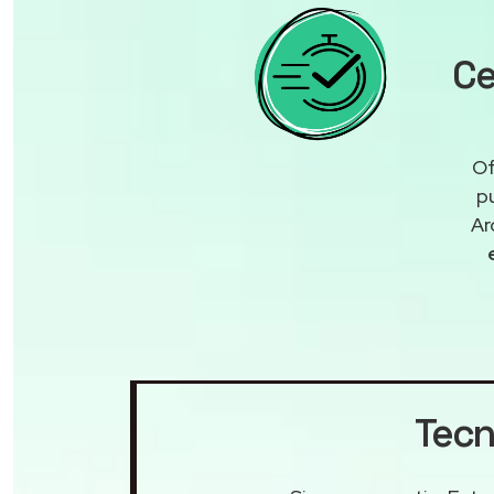
Ce
Of
p
Ar
Tecni