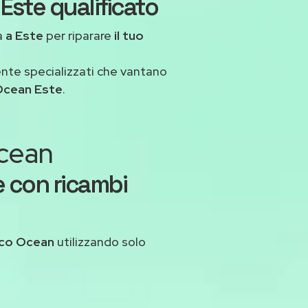
Este qualificato
a
a Este
per riparare
il tuo
ente specializzati che vantano
Ocean Este
.
Ocean
e con ricambi
ico Ocean
utilizzando solo