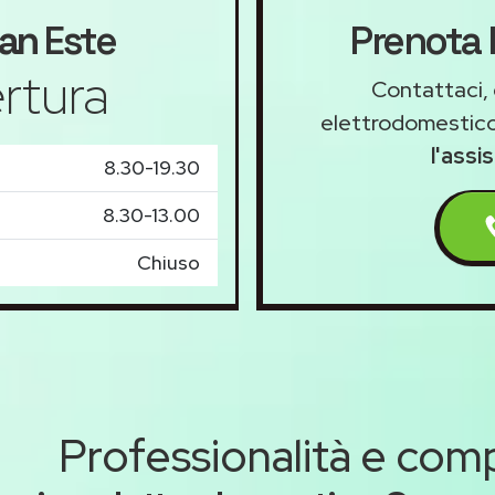
an
Este
Prenota l
rtura
Contattaci, 
elettrodomestico
l'assi
8.30-19.30
8.30-13.00
Chiuso
Professionalità e co