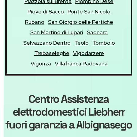
Piazzola sul Brenta
Piombino Dese
Piove di Sacco
Ponte San Nicolò
Rubano
San Giorgio delle Pertiche
San Martino di Lupari
Saonara
Selvazzano Dentro
Teolo
Tombolo
Trebaseleghe
Vigodarzere
Vigonza
Villafranca Padovana
Centro Assistenza
elettrodomestici Liebherr
fuori garanzia
a Albignasego