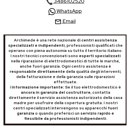
3486102520
WhatsApp
Email
Archimede è una rete nazionale di
centri assistenza
specializzati e indipendenti
, professionisti qualificati che
operano con piena autonomia su tutto il territorio italiano.
I nostri tecnici convenzionati sono
esperti specializzati
nella riparazione di elettrodomestici di tutte le marche,
anche fuori garanzia. Ogni centro assistenza è
responsabile direttamente
della qualità degli interventi,
della fatturazione e della garanzia sulle riparazioni
effettuate.
ℹ️ Informazione importante:
Se il tuo elettrodomestico è
ancora in garanzia del costruttore
, contatta
direttamente il servizio assistenza autorizzato della casa
madre per usufruire della copertura gratuita. I nostri
centri specializzati intervengono su apparecchi
fuori
garanzia
o quando preferisci un
servizio rapido e
flessibile da professionisti indipendenti
.