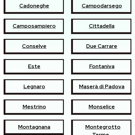
Cadoneghe
Campodarsego
Camposampiero
Cittadella
Conselve
Due Carrare
Este
Fontaniva
Legnaro
Maserà di Padova
Mestrino
Monselice
Montagnana
Montegrotto
Terme