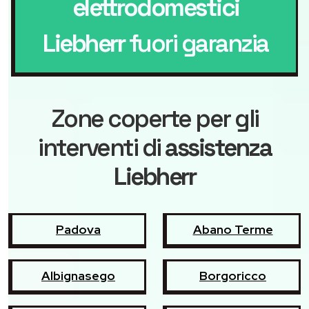
elettrodomestici
Liebherr
fuori garanzia
Zone coperte per gli
interventi di
assistenza
Liebherr
Padova
Abano Terme
Albignasego
Borgoricco