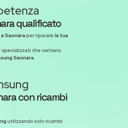
mpetenza
ara qualificato
a
a Saonara
per riparare
la tua
 specializzati che vantano
msung Saonara
.
amsung
ara con ricambi
ung
utilizzando solo ricambi