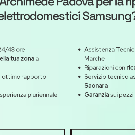
Archimede Padova
per la r
elettrodomestici Samsung
24/48 ore
Assistenza Tecnic
ella tua zona
a
Marche
Riparazioni con
ri
 ottimo rapporto
Servizio tecnico 
Saonara
sperienza pluriennale
Garanzia
sui pezzi 