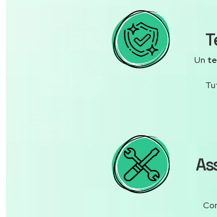
T
Un
te
Tu
As
Con