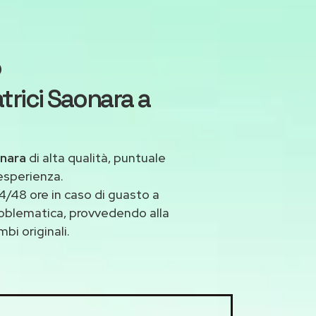
o
trici Saonara a
onara
di alta qualità, puntuale
esperienza.
/48 ore in caso di guasto a
problematica, provvedendo alla
bi originali.