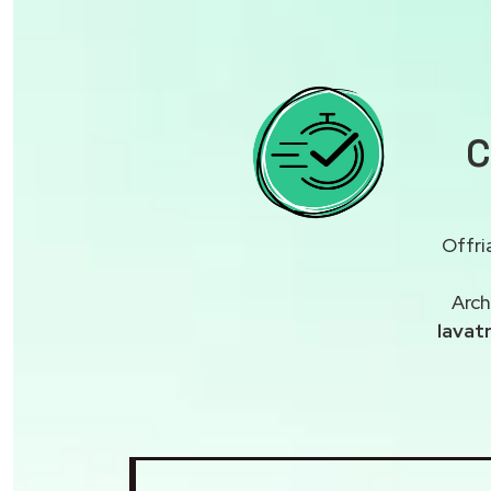
C
Offri
Arch
lavat