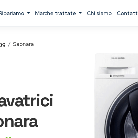
ripariamo
marche trattate
chi siamo
contatt
ng
Saonara
lavatrici
onara