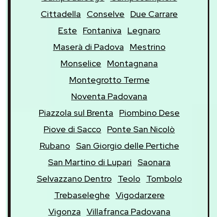
Cittadella
Conselve
Due Carrare
Este
Fontaniva
Legnaro
Maserà di Padova
Mestrino
Monselice
Montagnana
Montegrotto Terme
Noventa Padovana
Piazzola sul Brenta
Piombino Dese
Piove di Sacco
Ponte San Nicolò
Rubano
San Giorgio delle Pertiche
San Martino di Lupari
Saonara
Selvazzano Dentro
Teolo
Tombolo
Trebaseleghe
Vigodarzere
Vigonza
Villafranca Padovana