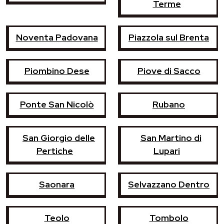
Terme
Noventa Padovana
Piazzola sul Brenta
Piombino Dese
Piove di Sacco
Ponte San Nicolò
Rubano
San Giorgio delle
San Martino di
Pertiche
Lupari
Saonara
Selvazzano Dentro
Teolo
Tombolo