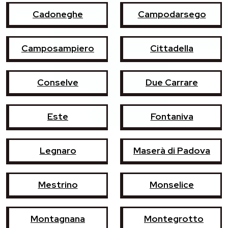
Cadoneghe
Campodarsego
Camposampiero
Cittadella
Conselve
Due Carrare
Este
Fontaniva
Legnaro
Maserà di Padova
Mestrino
Monselice
Montagnana
Montegrotto