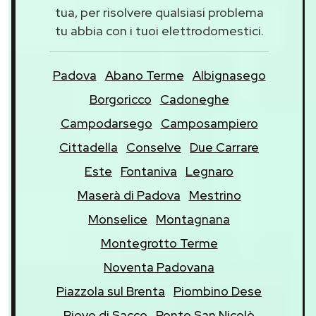
tua, per risolvere qualsiasi problema
tu abbia con i tuoi elettrodomestici.
Padova
Abano Terme
Albignasego
Borgoricco
Cadoneghe
Campodarsego
Camposampiero
Cittadella
Conselve
Due Carrare
Este
Fontaniva
Legnaro
Maserà di Padova
Mestrino
Monselice
Montagnana
Montegrotto Terme
Noventa Padovana
Piazzola sul Brenta
Piombino Dese
Piove di Sacco
Ponte San Nicolò