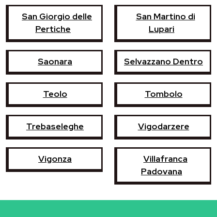
San Giorgio delle
San Martino di
Pertiche
Lupari
Saonara
Selvazzano Dentro
Teolo
Tombolo
Trebaseleghe
Vigodarzere
Vigonza
Villafranca
Padovana